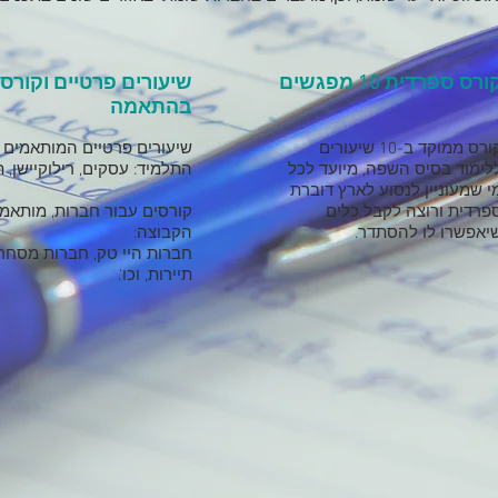
ורס ספרדית 10 מפגשים
שיעורים פרטיים וקורס
בהתאמה
קורס ממוקד ב-10 שיעורים
שיעורים פרטיים המותאמים 
לימוד בסיס השפה, מיועד לכל
התלמיד: עסקים, רילוקיישן, תי
י שמעוניין לנסוע לארץ דוברת
פרדית ורוצה לקבל כלים
קורסים עבור חברות, מותאמי
יאפשרו לו להסתדר.
הקבוצה:
חברות היי טק, חברות מסחרי
תיירות, וכו'.